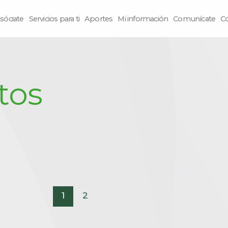
sóciate
Servicios para ti
Aportes
Mi información
Comunícate
C
tos
1
2