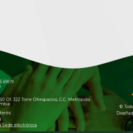
45 6909
8
50 Of. 322 Torre Ofiespacios, C.C. Metrópolis
ombia
© Todo
terés:
Diseñad
a
a Sede electrónica