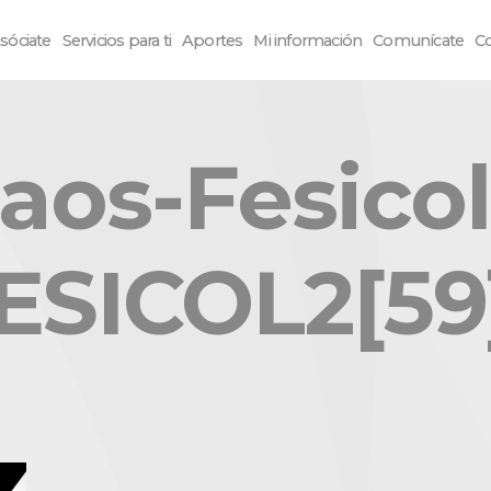
sóciate
Servicios para ti
Aportes
Mi información
Comunícate
C
aos-Fesicol
SICOL2[59