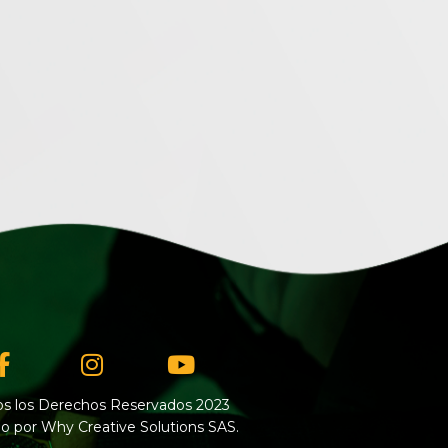
Facebook-
Instagram
Youtube
f
s los Derechos Reservados 2023
o por Why Creative Solutions SAS.