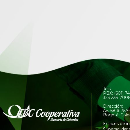
Tels:
PBX: (601) 7
323 234 700
Dirección:
Av. 68 # 75A-
Bogotá, Col
Enlaces de in
Supersolidari