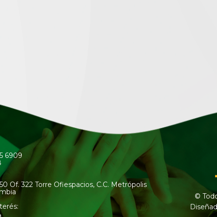
45 6909
8
50 Of. 322 Torre Ofiespacios, C.C. Metrópolis
ombia
© Todo
terés:
Diseñad
a