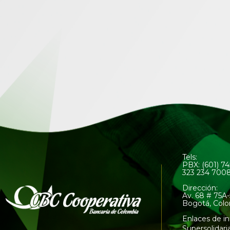
Tels:
PBX: (601) 7
323 234 700
Dirección:
Av. 68 # 75A-
Bogotá, Col
Enlaces de in
Supersolidari