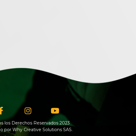
Facebook-
Instagram
Youtube
f
s los Derechos Reservados 2023
o por Why Creative Solutions SAS.