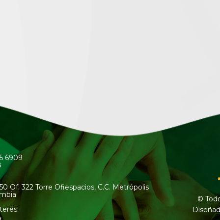
45 6909
8
50 Of. 322 Torre Ofiespacios, C.C. Metrópolis
ombia
© Todo
terés:
Diseñad
a