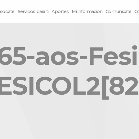
sóciate
Servicios para ti
Aportes
Mi información
Comunícate
C
5-aos-Fesi
SICOL2[82