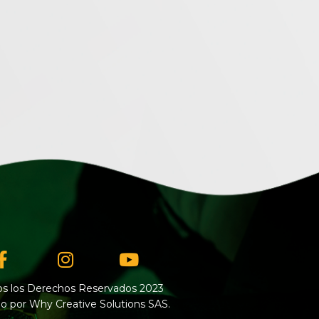
Facebook-
Instagram
Youtube
f
s los Derechos Reservados 2023
o por Why Creative Solutions SAS.