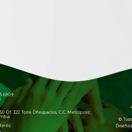
45 6909
8
50 Of. 322 Torre Ofiespacios, C.C. Metrópolis
ombia
© Todo
terés:
Diseñad
a