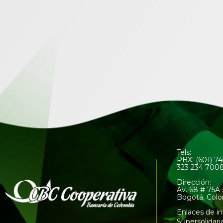
Tels:
PBX: (601) 7
323 234 700
Dirección:
Av. 68 # 75A-
Bogotá, Col
Enlaces de in
Supersolidari