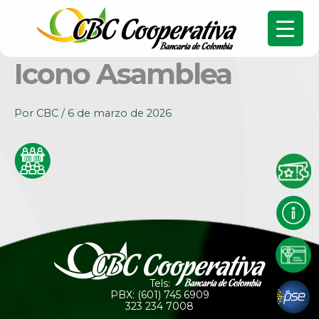
Icono Asamblea
Por
CBC
/
6 de marzo de 2026
Tels:
PBX: (601) 745 6909
323 234 7008