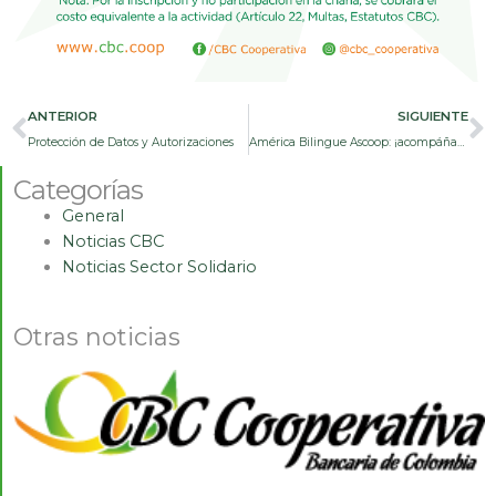
Prev
N
ANTERIOR
SIGUIENTE
Protección de Datos y Autorizaciones
América Bilingue Ascoop: ¡acompáñanos al lanzamiento desde donde estés!
Categorías
General
Noticias CBC
Noticias Sector Solidario
Otras noticias