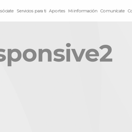
sóciate
Servicios para ti
Aportes
Mi información
Comunícate
C
sponsive2