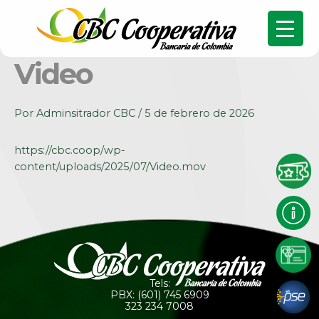
Video
Por
Adminsitrador CBC
/
5 de febrero de 2026
https://cbc.coop/wp-
content/uploads/2025/07/Video.mov
Tels:
PBX: (601) 745 6909
323 234 7008