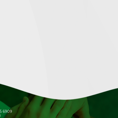
45 6909
8