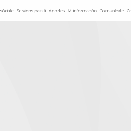
sóciate
Servicios para ti
Aportes
Mi información
Comunícate
C