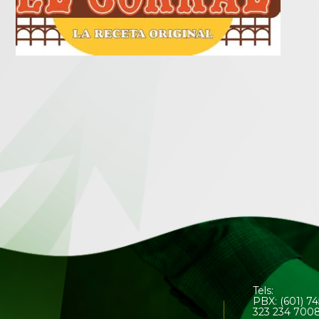
Tels:
PBX: (601) 7
323 234 700