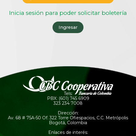
Inicia sesión para poder solicitar boletería
Ingresar
Tels:
PBX: (601) 745 6909
323 234 7008
Dirección:
Av. 68 # 75A-50 Of. 322 Torre Ofiespacios, C.C. Metrópolis
Bogotá, Colombia
Enlaces de interés: