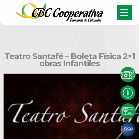
Teatro Santafé – Boleta Física 2×1
obras Infantiles