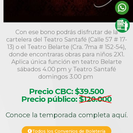
Con ese bono podrás disfrutar de la
cartelera del Teatro Santafé (Calle 57 # 17-
13) o el Teatro Belarte (Cra. 7ma # 152-54),
donde encontraras obras para niños 2X1.
Aplica única función en teatro Belarte
sábados 4.00 pm y Teatro Santafé
domingos 3.00 pm
Precio CBC: $39.500
Precio público:
$120.000
Conoce la temporada completa aquí.
Todos los Convenios de Boletería