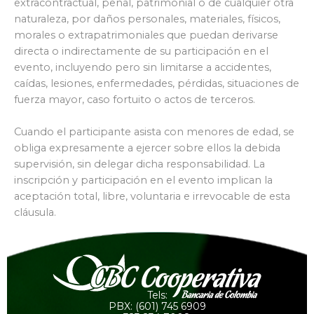
extracontractual, penal, patrimonial o de cualquier otra
naturaleza, por daños personales, materiales, físicos,
morales o extrapatrimoniales que puedan derivarse
directa o indirectamente de su participación en el
evento, incluyendo pero sin limitarse a accidentes,
caídas, lesiones, enfermedades, pérdidas, situaciones de
fuerza mayor, caso fortuito o actos de terceros.
Cuando el participante asista con menores de edad, se
obliga expresamente a ejercer sobre ellos la debida
supervisión, sin delegar dicha responsabilidad. La
inscripción y participación en el evento implican la
aceptación total, libre, voluntaria e irrevocable de esta
cláusula.
Tels:
PBX: (601) 745 6909