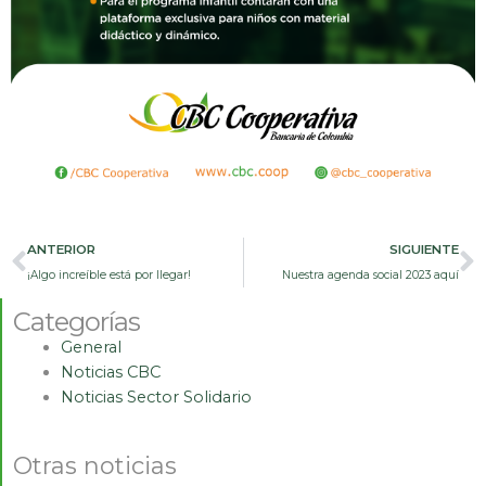
Prev
N
ANTERIOR
SIGUIENTE
¡Algo increíble está por llegar!
Nuestra agenda social 2023 aquí
Categorías
General
Noticias CBC
Noticias Sector Solidario
Otras noticias