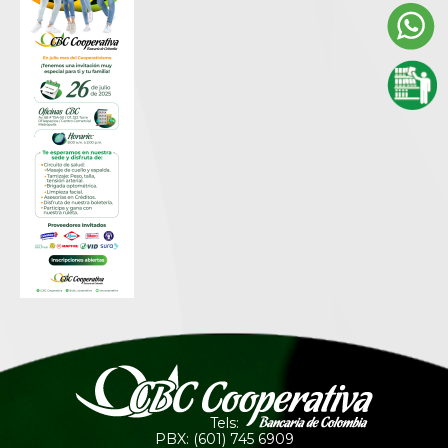
Tels:
PBX: (601) 745 6909