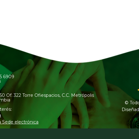
45 6909
8
50 Of. 322 Torre Ofiespacios, C.C. Metrópolis
ombia
© Todo
terés:
Diseñad
a
a Sede electrónica