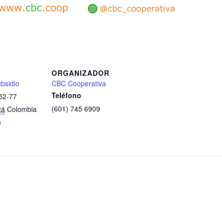
ORGANIZADOR
bsidio
CBC Cooperativa
Teléfono
 52-77
(601) 745 6909
tá
Colombia
p