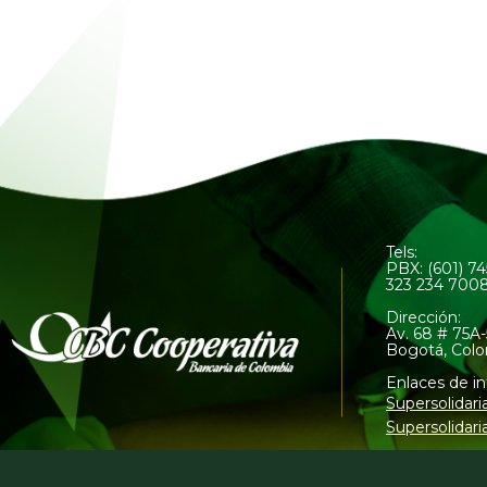
Tels:
PBX: (601) 7
323 234 700
Dirección:
Av. 68 # 75A-
Bogotá, Col
Enlaces de in
Supersolidari
Supersolidari