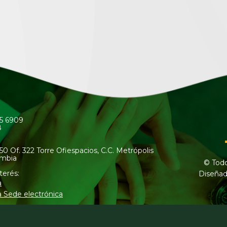
45 6909
8
50 Of. 322 Torre Ofiespacios, C.C. Metrópolis
ombia
© Todo
terés:
Diseñad
a
a Sede electrónica