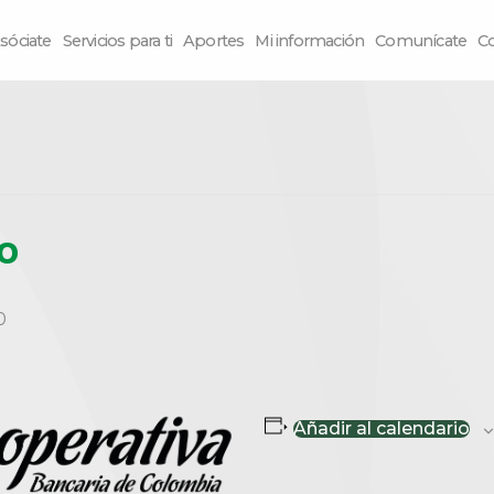
sóciate
Servicios para ti
Aportes
Mi información
Comunícate
C
io
0
Añadir al calendario