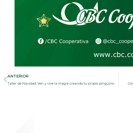
Prev
ANTERIOR
Taller de Navidad: Ven y vive la magia creando tu propio pingüino.
Con