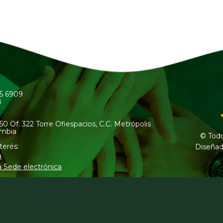
45 6909
8
50 Of. 322 Torre Ofiespacios, C.C. Metrópolis
ombia
© Todo
terés:
Diseñad
a
a Sede electrónica