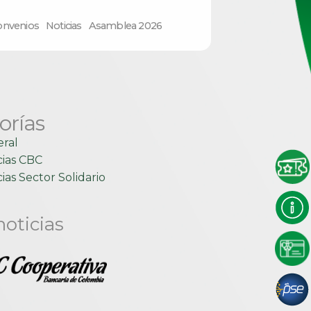
onvenios
Noticias
Asamblea 2026
orías
ral
cias CBC
ias Sector Solidario
noticias