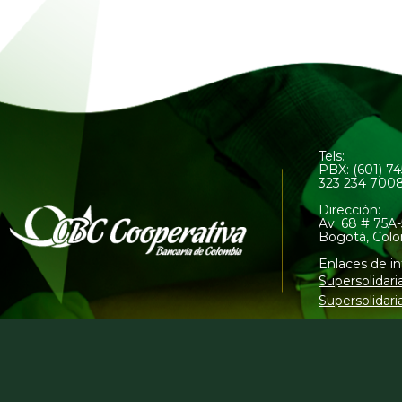
Tels:
PBX: (601) 7
323 234 700
Dirección:
Av. 68 # 75A-
Bogotá, Col
Enlaces de in
Supersolidari
Supersolidari