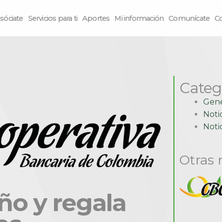
sóciate
Servicios para ti
Aportes
Mi información
Comunícate
C
Categ
Gene
Noti
Notic
Otras 
ño y regala