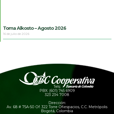
Toma Alkosto – Agosto 2026
16 de julio de 2026
Tels:
PBX: (601) 745 6909
323 234 7008
Dirección:
Av. 68 # 75A-50 Of. 322 Torre Ofiespacios, C.C. Metrópolis
Bogotá, Colombia