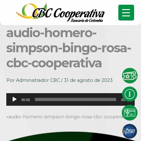
audio-homero-
simpson-bingo-rosa-
cbc-cooperativa
Por
Adminsitrador CBC
/
31 de agosto de 2023
Reproductor
00:00
00:00
de
audio
«audio-homero-simpson-bingo-rosa-cbc-cooperativa».