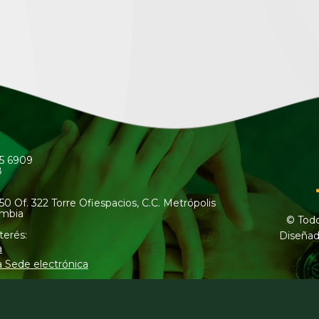
45 6909
8
50 Of. 322 Torre Ofiespacios, C.C. Metrópolis
ombia
© Todo
terés:
Diseñad
a
a Sede electrónica