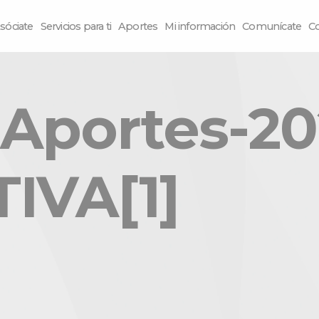
sóciate
Servicios para ti
Aportes
Mi información
Comunícate
C
Aportes-2
IVA[1]