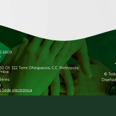
45 6909
8
50 Of. 322 Torre Ofiespacios, C.C. Metrópolis
ombia
© Todo
terés:
Diseñad
a
a Sede electrónica