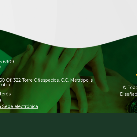
45 6909
8
50 Of. 322 Torre Ofiespacios, C.C. Metrópolis
ombia
© Todo
terés:
Diseñad
a
a Sede electrónica