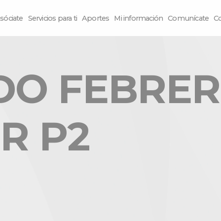
sóciate
Servicios para ti
Aportes
Mi información
Comunícate
C
DO FEBRE
R P2