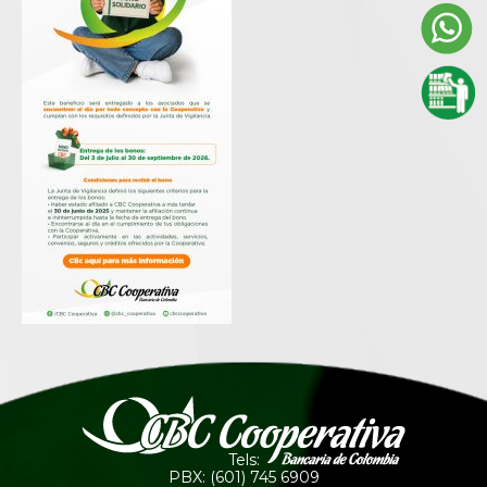
Tels:
PBX: (601) 745 6909