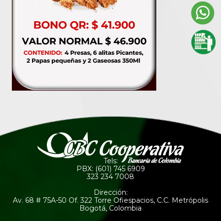
Tels:
PBX: (601) 745 6909
323 234 7008
Dirección:
Av. 68 # 75A-50 Of. 322 Torre Ofiespacios, C.C. Metrópolis
Bogotá, Colombia