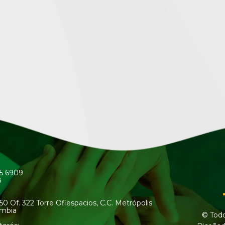
45 6909
8
50 Of. 322 Torre Ofiespacios, C.C. Metrópolis
ombia
© Todo