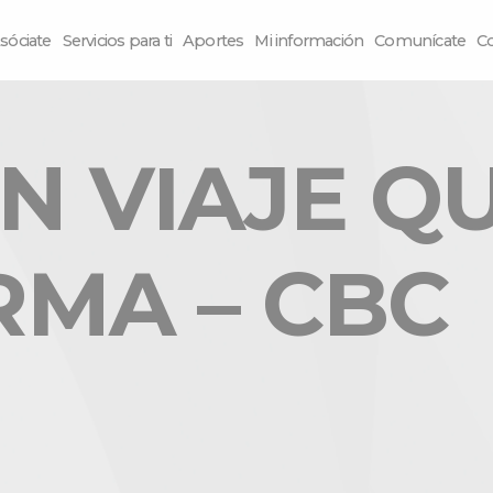
sóciate
Servicios para ti
Aportes
Mi información
Comunícate
C
N VIAJE Q
MA – CBC