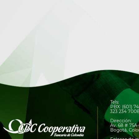
Tels:
PBX: (601) 7
323 234 700
Dirección:
Av. 68 # 75A-
Bogotá, Col