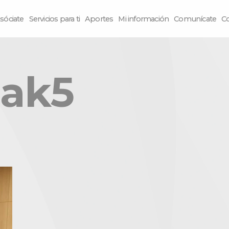
sóciate
Servicios para ti
Aportes
Mi información
Comunícate
C
eak5