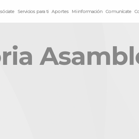
sóciate
Servicios para ti
Aportes
Mi información
Comunícate
C
ria Asamble