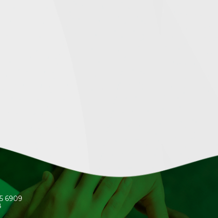
45 6909
8