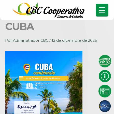
CUBA
Por
Adminsitrador CBC
/
12 de diciembre de 2025