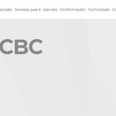
sóciate
Servicios para ti
Aportes
Mi información
Comunícate
C
 CBC