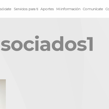
sóciate
Servicios para ti
Aportes
Mi información
Comunícate
C
sociados1