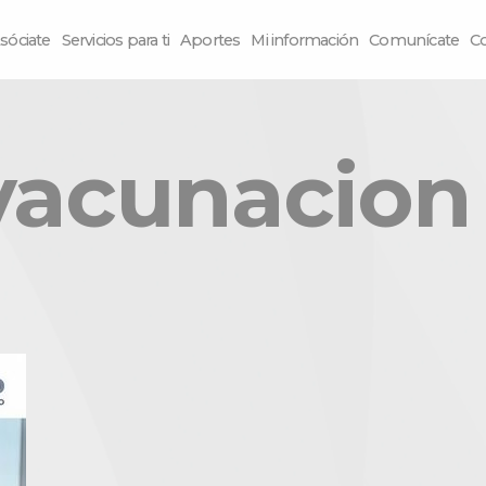
sóciate
Servicios para ti
Aportes
Mi información
Comunícate
C
vacunacion