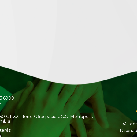
45 6909
8
50 Of. 322 Torre Ofiespacios, C.C. Metrópolis
ombia
© Todo
terés:
Diseñad
a