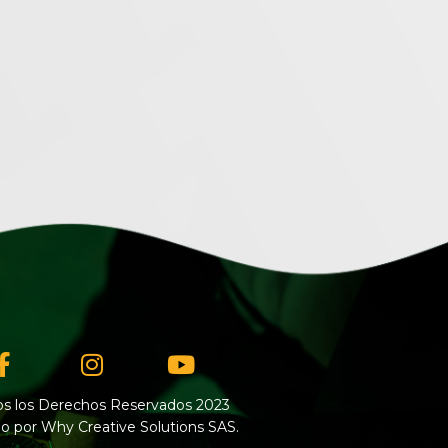
Facebook-
Instagram
Youtube
f
s los Derechos Reservados 2023
o por Why Creative Solutions SAS.