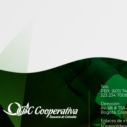
Tels:
PBX: (601) 7
323 234 700
Dirección:
Av. 68 # 75A-
Bogotá, Col
Enlaces de in
Supersolidari