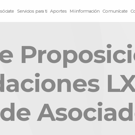
sóciate
Servicios para ti
Aportes
Mi información
Comunícate
C
e Proposici
ciones LX
de Asocia