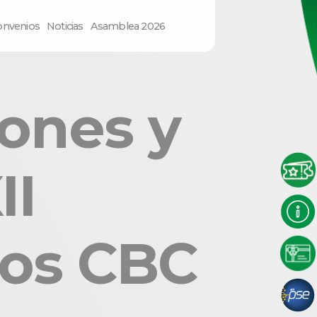
onvenios
Noticias
Asamblea 2026
ones y
II
dos CBC