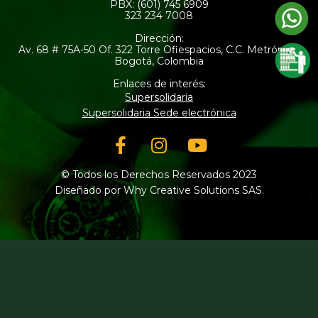
PBX: (601) 745 6909
323 234 7008
Dirección:
Av. 68 # 75A-50 Of. 322 Torre Ofiespacios, C.C. Metrópolis
Bogotá, Colombia
Enlaces de interés:
Supersolidaria
Supersolidaria Sede electrónica
Facebook-
Instagram
Youtube
f
© Todos los Derechos Reservados 2023
Diseñado por Why Creative Solutions SAS.