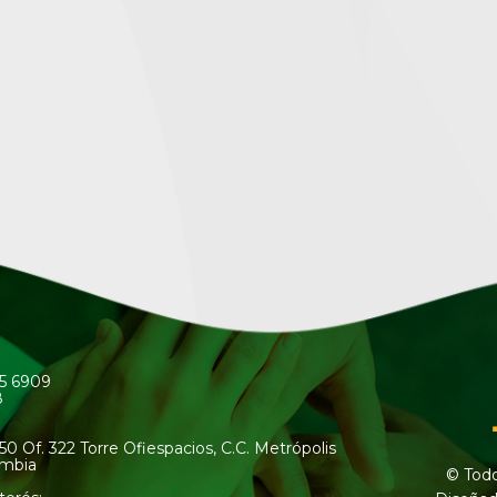
45 6909
8
50 Of. 322 Torre Ofiespacios, C.C. Metrópolis
ombia
© Todo