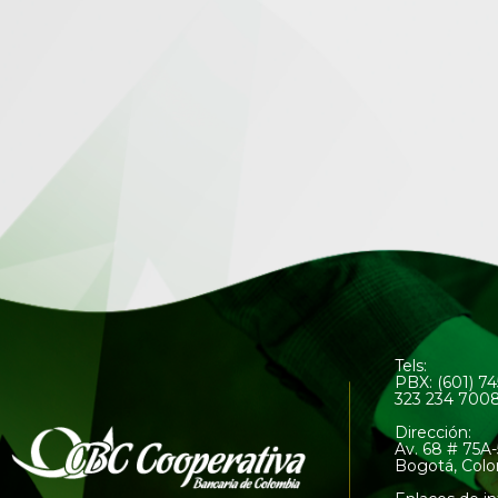
Tels:
PBX: (601) 7
323 234 700
Dirección:
Av. 68 # 75A-
Bogotá, Col