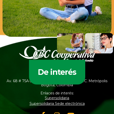
Tels:
PBX: (601) 745 6909
323 234 7008
De interés
Dirección:
Av. 68 # 75A-50 Of. 322 Torre Ofiespacios, C.C. Metrópolis
Bogotá, Colombia
Enlaces de interés:
Supersolidaria
Supersolidaria Sede electrónica
Facebook-
Instagram
Youtube