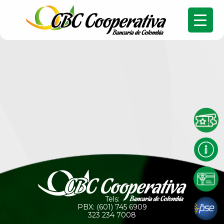
Tels:
PBX: (601) 745 6909
323 234 7008