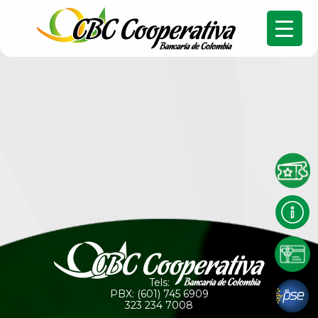
Tels:
PBX: (601) 745 6909
323 234 7008