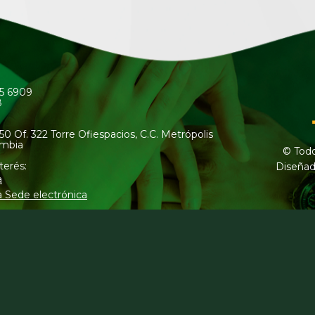
45 6909
8
50 Of. 322 Torre Ofiespacios, C.C. Metrópolis
ombia
© Todo
terés:
Diseñad
a
a Sede electrónica