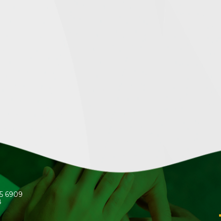
45 6909
8