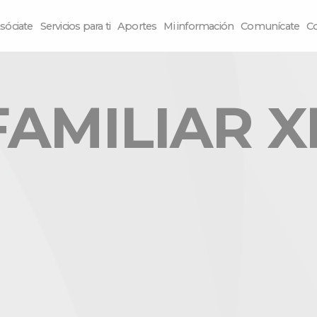
sóciate
Servicios para ti
Aportes
Mi información
Comunícate
C
AMILIAR X