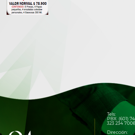
Tels:
PBX: (601) 7
323 234 700
Dirección: