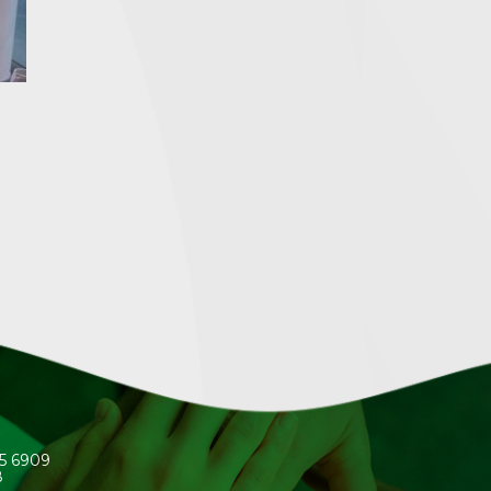
45 6909
8