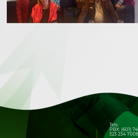
Tels:
PBX: (601) 7
323 234 700