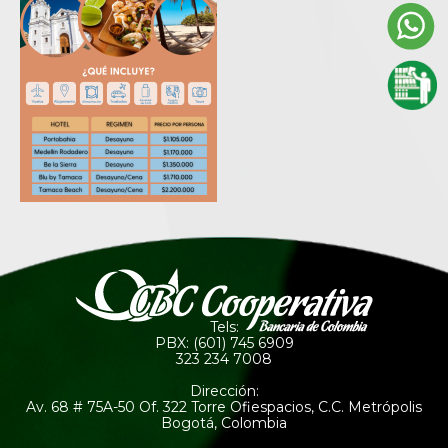
Tels:
PBX: (601) 745 6909
323 234 7008
Dirección:
Av. 68 # 75A-50 Of. 322 Torre Ofiespacios, C.C. Metrópolis
Bogotá, Colombia