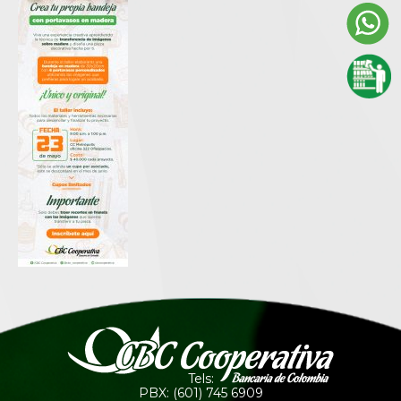
Tels:
PBX: (601) 745 6909