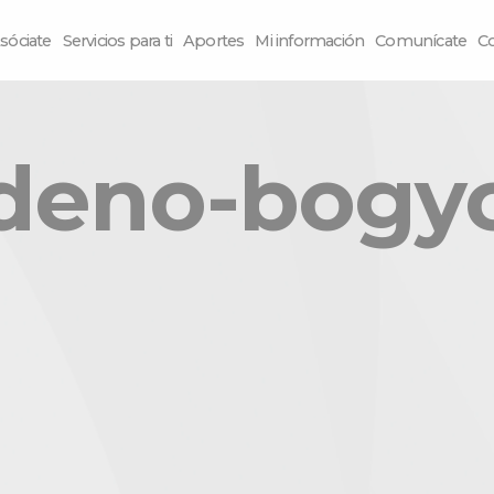
sóciate
Servicios para ti
Aportes
Mi información
Comunícate
C
videno-bogy