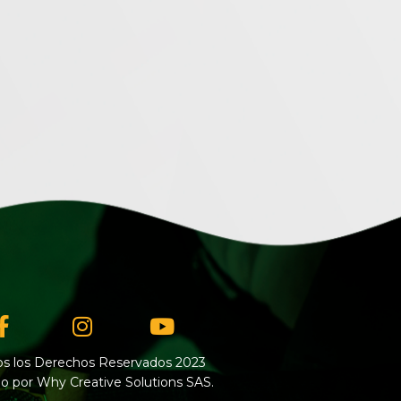
Facebook-
Instagram
Youtube
f
s los Derechos Reservados 2023
o por Why Creative Solutions SAS.