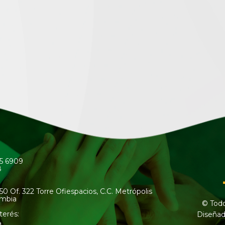
45 6909
8
50 Of. 322 Torre Ofiespacios, C.C. Metrópolis
ombia
© Todo
terés:
Diseñad
a