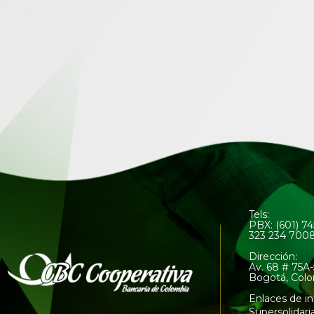
Tels:
PBX: (601) 7
323 234 700
Dirección:
Av. 68 # 75A-
Bogotá, Col
Enlaces de in
Supersolidari