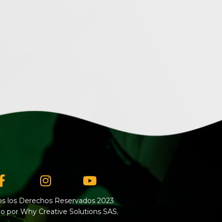
Facebook-
Instagram
Youtube
f
s los Derechos Reservados 2023
o por Why Creative Solutions SAS.