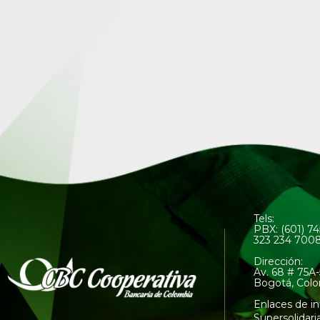
Tels:
PBX: (601) 7
323 234 700
Dirección:
Av. 68 # 75A-
Bogotá, Col
Enlaces de in
Supersolidari