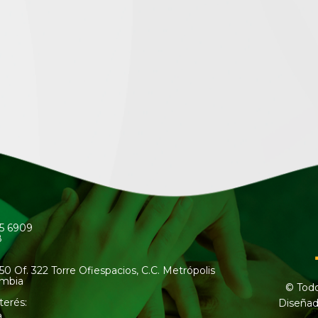
45 6909
8
50 Of. 322 Torre Ofiespacios, C.C. Metrópolis
ombia
© Todo
terés:
Diseñad
a