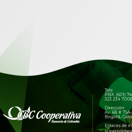
Tels:
PBX: (601) 7
323 234 700
Dirección:
Av. 68 # 75A-
Bogotá, Col
Enlaces de in
Supersolidari