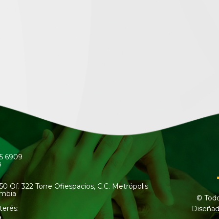
45 6909
8
50 Of. 322 Torre Ofiespacios, C.C. Metrópolis
ombia
© Todo
terés:
Diseñad
a