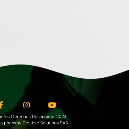
Facebook-
Instagram
Youtube
f
s los Derechos Reservados 2023
o por Why Creative Solutions SAS.