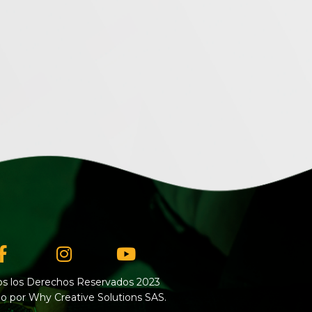
Facebook-
Instagram
Youtube
f
s los Derechos Reservados 2023
o por Why Creative Solutions SAS.