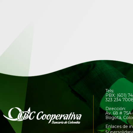
Tels:
PBX: (601) 7
323 234 700
Dirección:
Av. 68 # 75A-
Bogotá, Col
Enlaces de in
Supersolidari