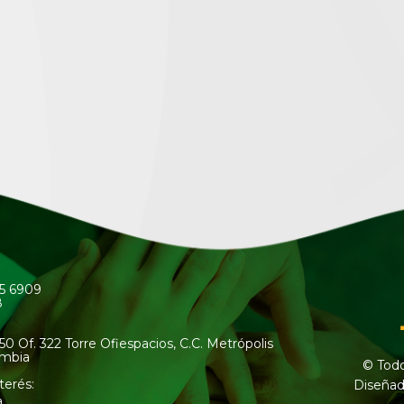
45 6909
8
50 Of. 322 Torre Ofiespacios, C.C. Metrópolis
ombia
© Todo
terés:
Diseñad
a