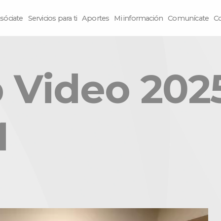
sóciate
Servicios para ti
Aportes
Mi información
Comunícate
C
Video 2025
M