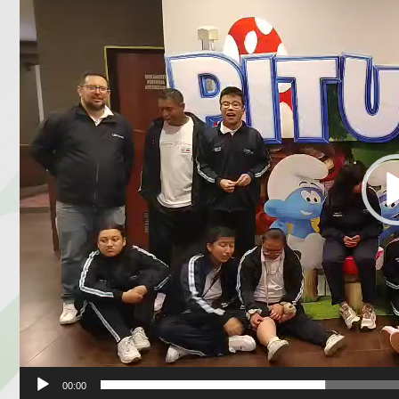
de
vídeo
00:00