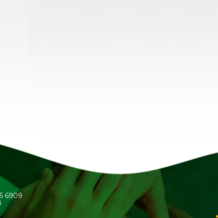
45 6909
8