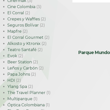
Cinermak
(3)
Cine Colombia
(3)
El Corral
(2)
Crepes y Waffles
(2)
Seguros Bolívar
(2)
Mapfre
(2)
El Corral Gourmet
(2)
Alkosto y Ktronix
(2)
Teatro Santafé
(2)
Parque Mundo
Evok
(2)
Beer Station
(2)
Leños y Carbón
(2)
Papa Johns
(2)
HDI
(2)
Ylang Spa
(2)
The Travel Planner
(1)
Multiparque
(1)
Óptica Colombiana
(1)