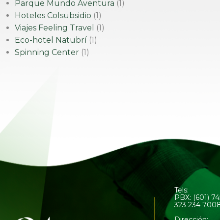
Parque Mundo Aventura
(1)
Hoteles Colsubsidio
(1)
Viajes Feeling Travel
(1)
Eco-hotel Natubrí
(1)
Spinning Center
(1)
Tels:
PBX: (601) 7
323 234 700
Dirección: