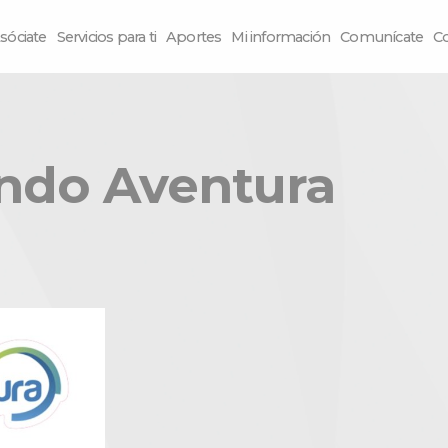
sóciate
Servicios para ti
Aportes
Mi información
Comunícate
C
ndo Aventura