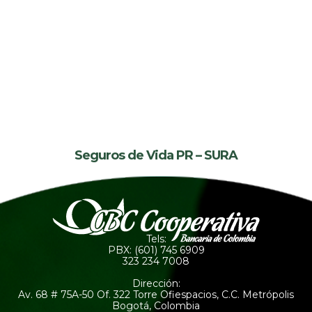
Seguros de Vida PR – SURA
Tels:
PBX: (601) 745 6909
323 234 7008
Dirección:
Av. 68 # 75A-50 Of. 322 Torre Ofiespacios, C.C. Metrópolis
Bogotá, Colombia