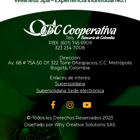
Wellness Spa – Experiencia Individual No.1
Tels:
PBX: (601) 745 6909
323 234 7008
Dirección:
Av. 68 # 75A-50 Of. 322 Torre Ofiespacios, C.C. Metrópolis
Bogotá, Colombia
Enlaces de interés:
Supersolidaria
Supersolidaria Sede electrónica
Facebook-
Instagram
Youtube
f
© Todos los Derechos Reservados 2023
Diseñado por Why Creative Solutions SAS.